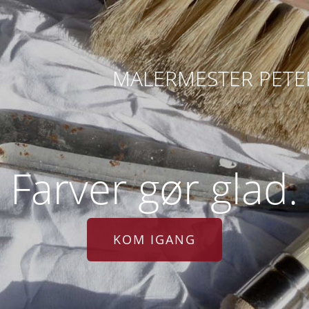
MALERMESTER PETER
Farver gør glad.
KOM IGANG