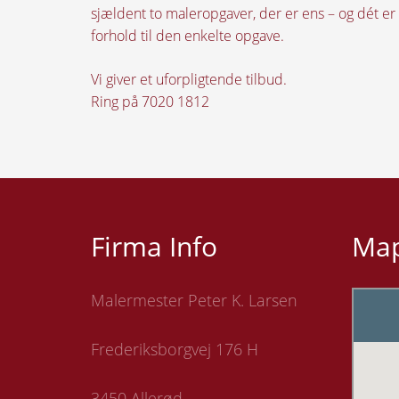
sjældent to maleropgaver, der er ens – og dét er d
forhold til den enkelte opgave.
Vi giver et uforpligtende tilbud.
Ring på 7020 1812
Firma Info
Ma
Malermester Peter K. Larsen
Frederiksborgvej 176 H
3450 Allerød